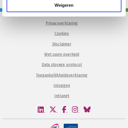
Weigeren
Privacyverklaring
Cookies
Disclaimer
Wet open overheid
Data storage protocol
Toegankelijkheidsverklaring
Inloggen
Intranet
Bezoek
Bezoek
Bezoek
Bezoek
Bezoek
onze
onze
onze
onze
onze
linkedin
twitter
facebook
instagram
bluesky