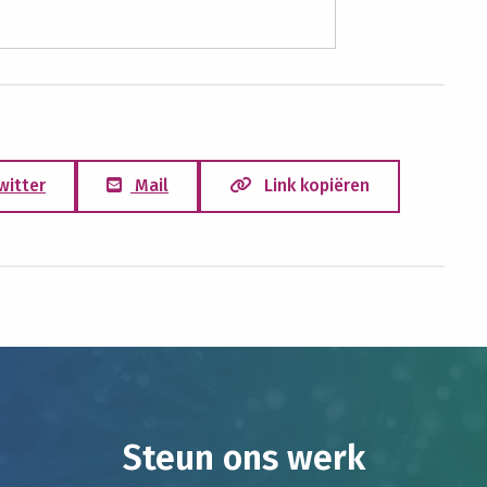
witter
Mail
Link kopiëren
Steun ons werk