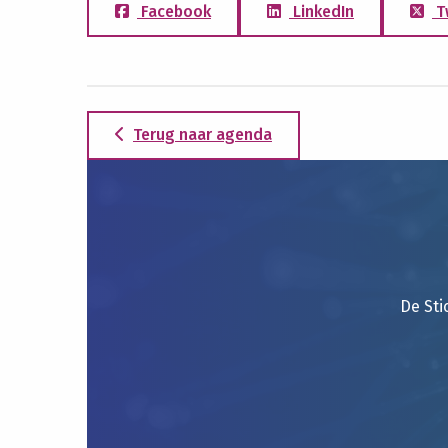
Facebook
LinkedIn
T
Terug naar agenda
De Sti