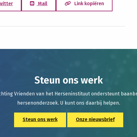
witter
Mail
Link kopiëren
Steun ons werk
chting Vrienden van het Herseninstituut ondersteunt baan
hersenonderzoek. U kunt ons daarbij helpen.
Steun ons werk
Onze nieuwsbrief