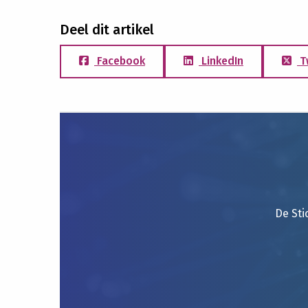
Deel dit artikel
Facebook
LinkedIn
T
De Sti