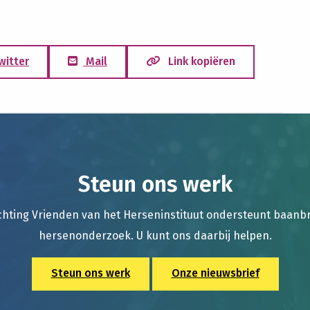
witter
Mail
Link kopiëren
Steun ons werk
chting Vrienden van het Herseninstituut ondersteunt baan
hersenonderzoek. U kunt ons daarbij helpen.
Steun ons werk
Onze nieuwsbrief