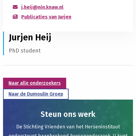
j.heij@nin.knaw.nl
Publicaties van Jurjen
Jurjen Heij
PhD student
Naar alle onderzoekers
Naar de Dumoulin Groep
Steun ons werk
De Stichting Vrienden van het Herseninstituut
ondersteunt baanbrekend hersenonderzoek. U kunt