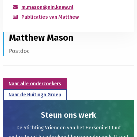
m.mason@nin.knaw.nl
Publicaties van Matthew
Matthew Mason
Postdoc
Naar alle onderzoekers
Naar de Huitinga Groep
Steun ons werk
De Stichting Vrienden van het Herseninstituut
ondersteunt baanbrekend hersenonderzoek. U kunt