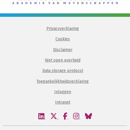
Privacyverklaring
Cookies
Disclaimer
Wet open overheid
Data storage protocol
Toegankelijkheidsverklaring
Inloggen
Intranet
Bezoek
Bezoek
Bezoek
Bezoek
Bezoek
onze
onze
onze
onze
onze
linkedin
twitter
facebook
instagram
bluesky