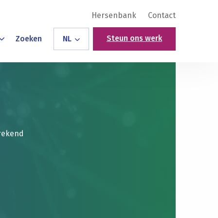
Hersenbank
Contact
Steun ons werk
Zoeken
NL
brekend