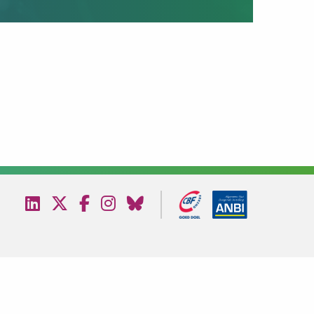
Bezoek
Bezoek
Bezoek
Bezoek
Bezoek
onze
onze
onze
onze
onze
linkedin
twitter
facebook
instagram
bluesky