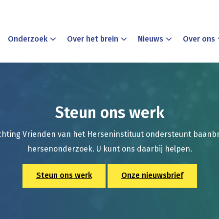
Onderzoek
Over het brein
Nieuws
Over ons
Steun ons werk
chting Vrienden van het Herseninstituut ondersteunt baan
hersenonderzoek. U kunt ons daarbij helpen.
Steun ons werk
Onze nieuwsbrief