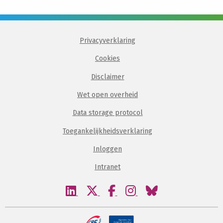
Privacyverklaring
Cookies
Disclaimer
Wet open overheid
Data storage protocol
Toegankelijkheidsverklaring
Inloggen
Intranet
Bezoek
Bezoek
Bezoek
Bezoek
Bezoek
onze
onze
onze
onze
onze
linkedin
twitter
facebook
instagram
bluesky