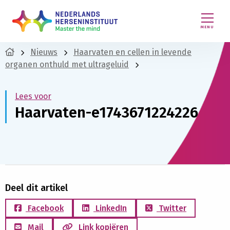
MENU
Nieuws
Haarvaten en cellen in levende
organen onthuld met ultrageluid
Lees voor
Haarvaten-e1743671224226
Deel dit artikel
Facebook
LinkedIn
Twitter
Mail
Link kopiëren