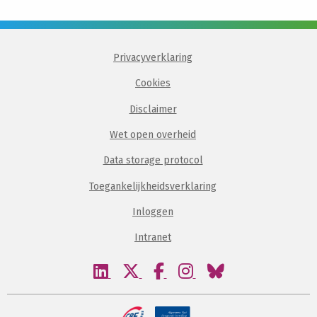
Privacyverklaring
Cookies
Disclaimer
Wet open overheid
Data storage protocol
Toegankelijkheidsverklaring
Inloggen
Intranet
Bezoek
Bezoek
Bezoek
Bezoek
Bezoek
onze
onze
onze
onze
onze
linkedin
twitter
facebook
instagram
bluesky