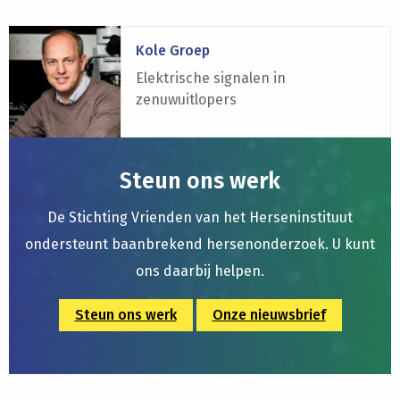
Lees
Kole Groep
meer
over
Elektrische signalen in
Kole
zenuwuitlopers
Groep
Steun ons werk
De Stichting Vrienden van het Herseninstituut
ondersteunt baanbrekend hersenonderzoek. U kunt
ons daarbij helpen.
Steun ons werk
Onze nieuwsbrief