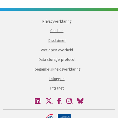
Privacyverklaring
Cookies
Disclaimer
Wet open overheid
Data storage protocol
Toegankelijkheidsverklaring
Inloggen
Intranet
Bezoek
Bezoek
Bezoek
Bezoek
Bezoek
onze
onze
onze
onze
onze
linkedin
twitter
facebook
instagram
bluesky