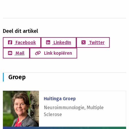
Deel dit artikel
Facebook
LinkedIn
Twitter
Mail
Link kopiëren
Groep
Lees
Huitinga Groep
meer
over
Neuroimmunologie, Multiple
Huitinga
Sclerose
Groep