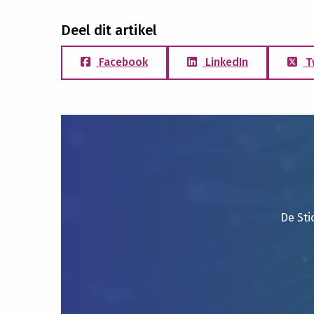
Deel dit artikel
Facebook
LinkedIn
T
De Sti