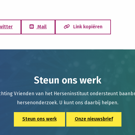
witter
Mail
Link kopiëren
Steun ons werk
chting Vrienden van het Herseninstituut ondersteunt baan
hersenonderzoek. U kunt ons daarbij helpen.
Steun ons werk
Onze nieuwsbrief