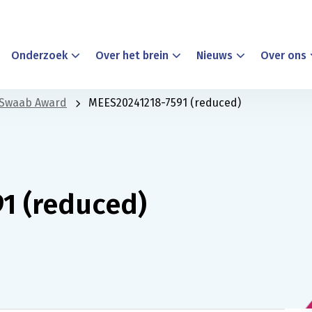
Onderzoek
Over het brein
Nieuws
Over ons
k Swaab Award
MEES20241218-7591 (reduced)
1 (reduced)