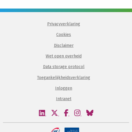
Privacyverklaring
Cookies
Disclaimer
Wet open overheid
Data storage protocol
Toegankelijkheidsverklaring
Inloggen
Intranet
Bezoek
Bezoek
Bezoek
Bezoek
Bezoek
onze
onze
onze
onze
onze
linkedin
twitter
facebook
instagram
bluesky