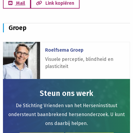
Mail
Link kopiëren
Groep
Lees
Roelfsema Groep
meer
over
Visuele perceptie, blindheid en
Roelfsema
plasticiteit
Groep
Steun ons werk
De Stichting Vrienden van het Herseninstituut
ondersteunt baanbrekend hersenonderzoek. U kunt
ons daarbij helpen.