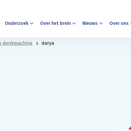
Onderzoek
Over het brein
Nieuws
Over ons
de denkmachine
darya