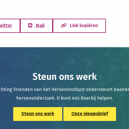
witter
Mail
Link kopiëren
Steun ons werk
chting Vrienden van het Herseninstituut ondersteunt baan
hersenonderzoek. U kunt ons daarbij helpen.
Steun ons werk
Onze nieuwsbrief