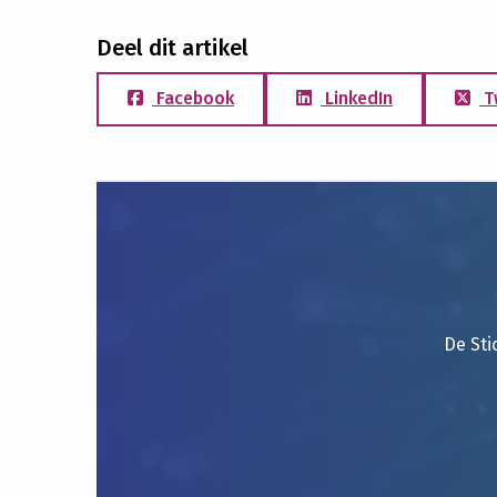
Deel dit artikel
Facebook
LinkedIn
T
De Sti