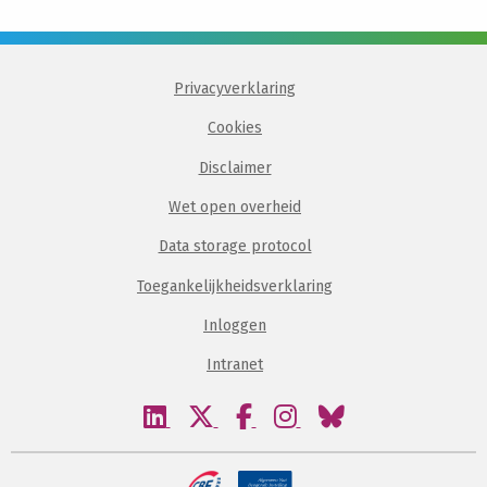
Privacyverklaring
Cookies
Disclaimer
Wet open overheid
Data storage protocol
Toegankelijkheidsverklaring
Inloggen
Intranet
Bezoek
Bezoek
Bezoek
Bezoek
Bezoek
onze
onze
onze
onze
onze
linkedin
twitter
facebook
instagram
bluesky