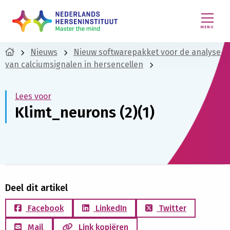
MENU
Nieuws
Nieuw softwarepakket voor de analyse
van calciumsignalen in hersencellen
Lees voor
Klimt_neurons (2)(1)
Deel dit artikel
Facebook
LinkedIn
Twitter
Mail
Link kopiëren