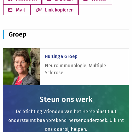
Mail
Link kopiëren
Groep
Lees
Huitinga Groep
meer
over
Neuroimmunologie, Multiple
Huitinga
Sclerose
Groep
Steun ons werk
De Stichting Vrienden van het Herseninstituut
ondersteunt baanbrekend hersenonderzoek. U kunt
ons daarbij helpen.