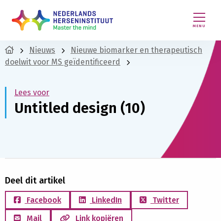
MENU
Nieuws
Nieuwe biomarker en therapeutisch
doelwit voor MS geïdentificeerd
Lees voor
Untitled design (10)
Deel dit artikel
Facebook
LinkedIn
Twitter
Mail
Link kopiëren