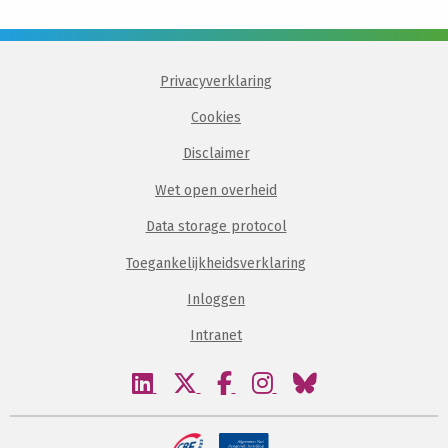
Privacyverklaring
Cookies
Disclaimer
Wet open overheid
Data storage protocol
Toegankelijkheidsverklaring
Inloggen
Intranet
Bezoek
Bezoek
Bezoek
Bezoek
Bezoek
onze
onze
onze
onze
onze
linkedin
twitter
facebook
instagram
bluesky