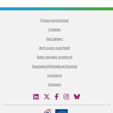
Privacyverklaring
Cookies
Disclaimer
Wet open overheid
Data storage protocol
Toegankelijkheidsverklaring
Inloggen
Intranet
Bezoek
Bezoek
Bezoek
Bezoek
Bezoek
onze
onze
onze
onze
onze
linkedin
twitter
facebook
instagram
bluesky