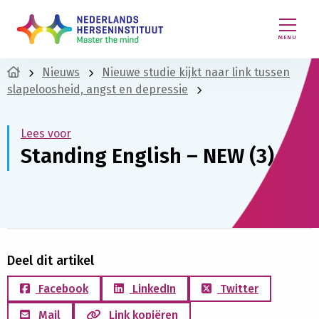
MENU
Nieuws
Nieuwe studie kijkt naar link tussen
slapeloosheid, angst en depressie
Lees voor
Standing English – NEW (3)
Deel dit artikel
Facebook
LinkedIn
Twitter
Mail
Link kopiëren