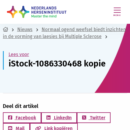
MENU
Nieuws
Normaal ogend weefsel biedt inzichten
in de vorming van laesies bij Multiple Sclerose
Lees voor
iStock-1086330468 kopie
Deel dit artikel
Facebook
LinkedIn
Twitter
Mail
Link kopiëren