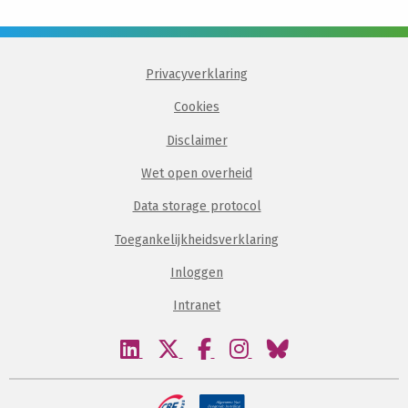
Privacyverklaring
Cookies
Disclaimer
Wet open overheid
Data storage protocol
Toegankelijkheidsverklaring
Inloggen
Intranet
Bezoek
Bezoek
Bezoek
Bezoek
Bezoek
onze
onze
onze
onze
onze
linkedin
twitter
facebook
instagram
bluesky