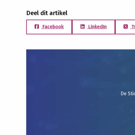
Deel dit artikel
Facebook
LinkedIn
T
De Sti