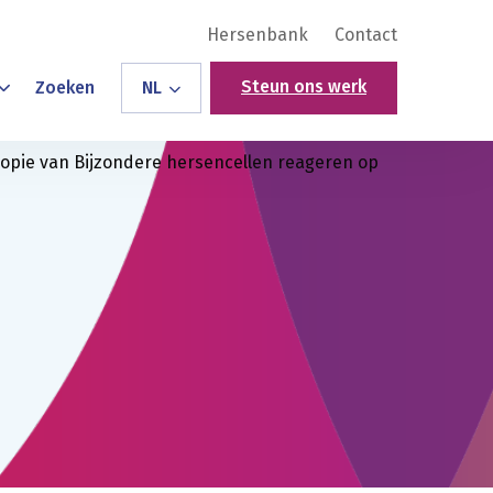
Hersenbank
Contact
Steun ons werk
Zoeken
NL
opie van Bijzondere hersencellen reageren op