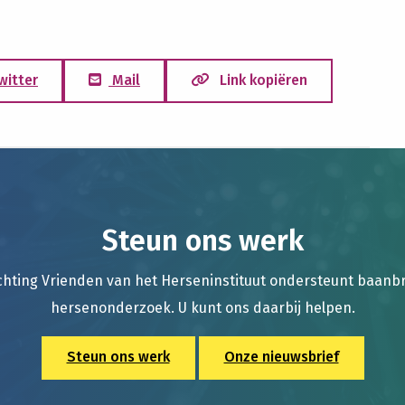
witter
Mail
Link kopiëren
Steun ons werk
chting Vrienden van het Herseninstituut ondersteunt baan
hersenonderzoek. U kunt ons daarbij helpen.
Steun ons werk
Onze nieuwsbrief