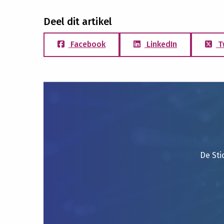
Deel dit artikel
Facebook
LinkedIn
T
De Sti