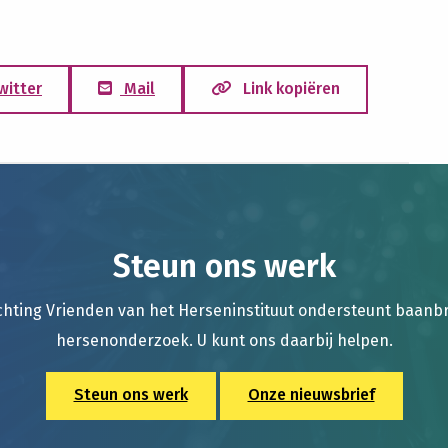
witter
Mail
Link kopiëren
Steun ons werk
chting Vrienden van het Herseninstituut ondersteunt baan
hersenonderzoek. U kunt ons daarbij helpen.
Steun ons werk
Onze nieuwsbrief