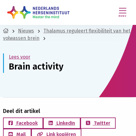
MENU
Nieuws
Thalamus reguleert flexibiliteit van het
volwassen brein
Lees voor
Brain activity
Deel dit artikel
Facebook
LinkedIn
Twitter
Mail
Link kopiëren