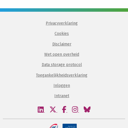
Privacyverklaring
Cookies
Disclaimer
Wet open overheid
Data storage protocol
Toegankelijkheidsverklaring
Inloggen
Intranet
Bezoek
Bezoek
Bezoek
Bezoek
Bezoek
onze
onze
onze
onze
onze
linkedin
twitter
facebook
instagram
bluesky