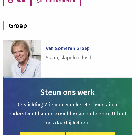
Mail
Link kopiëren
Groep
Lees
Van Someren Groep
meer
over
Slaap, slapeloosheid
Van
Someren
Groep
Steun ons werk
De Stichting Vrienden van het Herseninstituut
ondersteunt baanbrekend hersenonderzoek. U kunt
ons daarbij helpen.