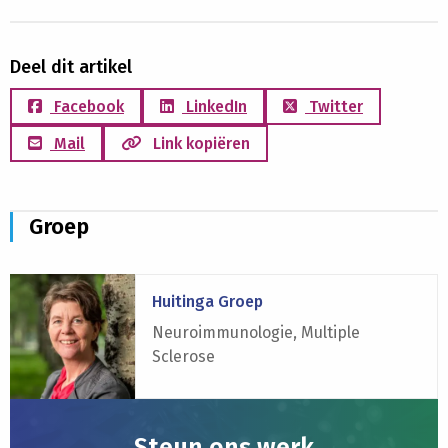
Deel dit artikel
Facebook
LinkedIn
Twitter
Mail
Link kopiëren
Groep
Lees
Huitinga Groep
meer
over
Neuroimmunologie, Multiple
Huitinga
Sclerose
Groep