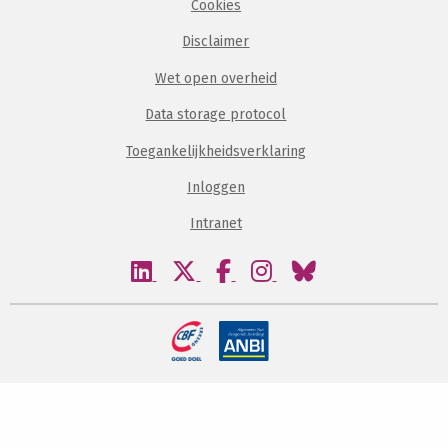
Cookies
Disclaimer
Wet open overheid
Data storage protocol
Toegankelijkheidsverklaring
Inloggen
Intranet
Bezoek
Bezoek
Bezoek
Bezoek
Bezoek
onze
onze
onze
onze
onze
linkedin
twitter
facebook
instagram
bluesky