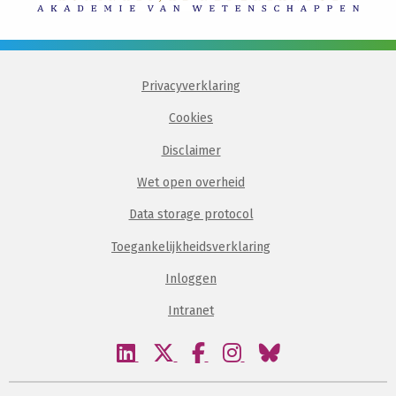
Privacyverklaring
Cookies
Disclaimer
Wet open overheid
Data storage protocol
Toegankelijkheidsverklaring
Inloggen
Intranet
Bezoek
Bezoek
Bezoek
Bezoek
Bezoek
onze
onze
onze
onze
onze
linkedin
twitter
facebook
instagram
bluesky