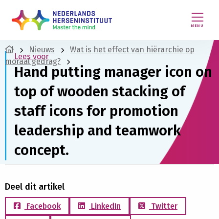
MENU
Nieuws
Wat is het effect van hiërarchie op
Lees voor
moraal gedrag?
Hand putting manager icon on
top of wooden stacking of
staff icons for promotion
leadership and teamwork
concept.
Deel dit artikel
Facebook
LinkedIn
Twitter