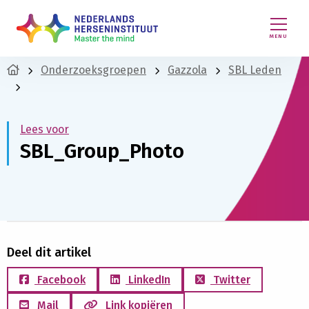
MENU
Onderzoeksgroepen
Gazzola
SBL Leden
Lees voor
SBL_Group_Photo
Deel dit artikel
Facebook
LinkedIn
Twitter
Mail
Link kopiëren