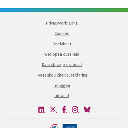
Privacyverklaring
Cookies
Disclaimer
Wet open overheid
Data storage protocol
Toegankelijkheidsverklaring
Inloggen
Intranet
Bezoek
Bezoek
Bezoek
Bezoek
Bezoek
onze
onze
onze
onze
onze
linkedin
twitter
facebook
instagram
bluesky