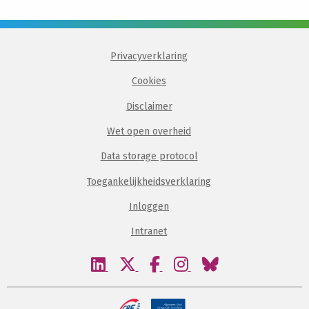
Privacyverklaring
Cookies
Disclaimer
Wet open overheid
Data storage protocol
Toegankelijkheidsverklaring
Inloggen
Intranet
Bezoek
Bezoek
Bezoek
Bezoek
Bezoek
onze
onze
onze
onze
onze
linkedin
twitter
facebook
instagram
bluesky