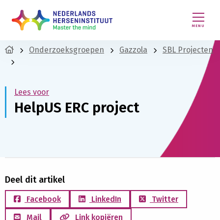
MENU
Onderzoeksgroepen
Gazzola
SBL Projecten
Lees voor
HelpUS ERC project
Deel dit artikel
Facebook
LinkedIn
Twitter
Mail
Link kopiëren