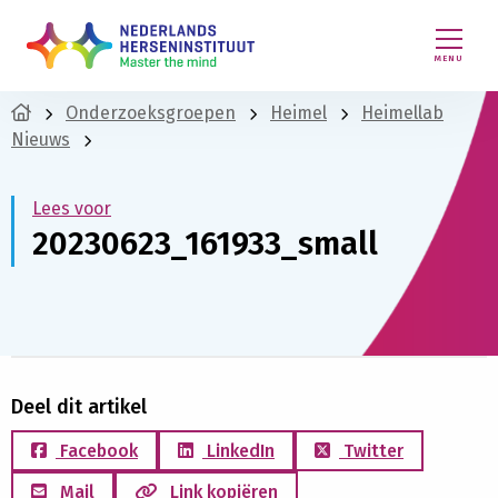
MENU
Onderzoeksgroepen
Heimel
Heimellab
Nieuws
Lees voor
20230623_161933_small
Deel dit artikel
Facebook
LinkedIn
Twitter
Mail
Link kopiëren