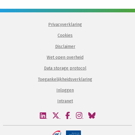
Privacyverklaring
Cookies
Disclaimer
Wet open overheid
Data storage protocol
Toegankelijkheidsverklaring
Inloggen
Intranet
Bezoek
Bezoek
Bezoek
Bezoek
Bezoek
onze
onze
onze
onze
onze
linkedin
twitter
facebook
instagram
bluesky