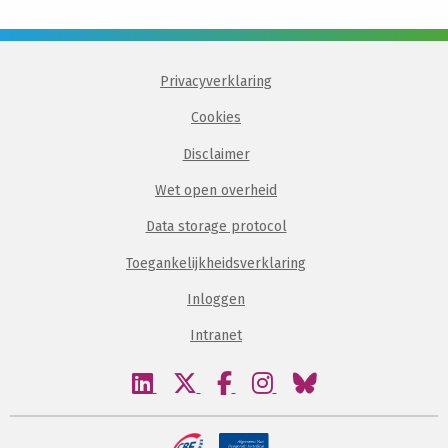
Privacyverklaring
Cookies
Disclaimer
Wet open overheid
Data storage protocol
Toegankelijkheidsverklaring
Inloggen
Intranet
Bezoek
Bezoek
Bezoek
Bezoek
Bezoek
onze
onze
onze
onze
onze
linkedin
twitter
facebook
instagram
bluesky