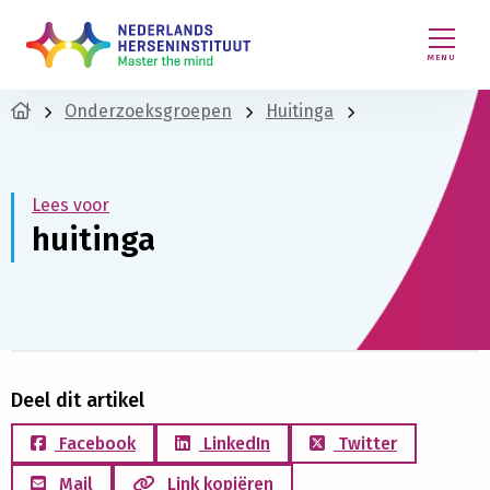
MENU
Onderzoeksgroepen
Huitinga
Lees voor
huitinga
Deel dit artikel
Facebook
LinkedIn
Twitter
Mail
Link kopiëren