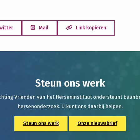
witter
Mail
Link kopiëren
Steun ons werk
chting Vrienden van het Herseninstituut ondersteunt baan
hersenonderzoek. U kunt ons daarbij helpen.
Steun ons werk
Onze nieuwsbrief