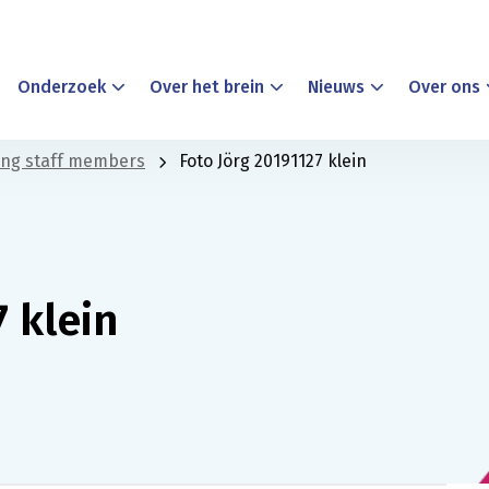
Onderzoek
Over het brein
Nieuws
Over ons
ting staff members
Foto Jörg 20191127 klein
7 klein