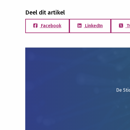
Deel dit artikel
Facebook
LinkedIn
T
De Sti