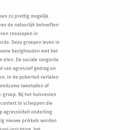
en zo prettig mogelijk
 van de natuurlijk behoeften
leven resusapen in
orde. Deze groepen leven in
 name bezighouden met het
 eten. De sociale rangorde
 van agressief gedrag en
en. In de puberteit verlaten
reedzame tweetallen of
-groep. Bij het huisvesten
e context te scheppen die
 agressiviteit onderling
tig nieuwe prikkels worden
ooi-inrichting, het