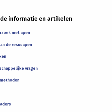
de informatie en artikelen
rzoek met apen
van de resusapen
nken
chappelijke vragen
smethoden
kaders