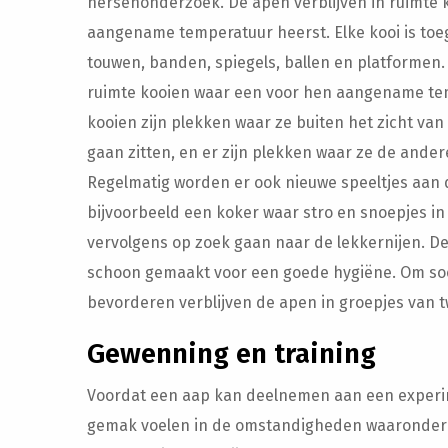
hersenonderzoek. De apen verblijven in ruimte 
aangename temperatuur heerst. Elke kooi is toeg
touwen, banden, spiegels, ballen en platformen.
ruimte kooien waar een voor hen aangename tem
kooien zijn plekken waar ze buiten het zicht v
gaan zitten, en er zijn plekken waar ze de ande
Regelmatig worden er ook nieuwe speeltjes aan 
bijvoorbeeld een koker waar stro en snoepjes in
vervolgens op zoek gaan naar de lekkernijen. D
schoon gemaakt voor een goede hygiëne. Om soci
bevorderen verblijven de apen in groepjes van t
Gewenning en training
Voordat een aap kan deelnemen aan een experime
gemak voelen in de omstandigheden waaronder d