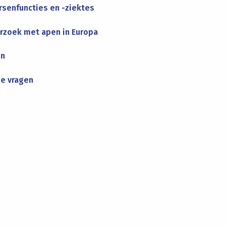
ersenfuncties en -ziektes
zoek met apen in Europa
en
e vragen