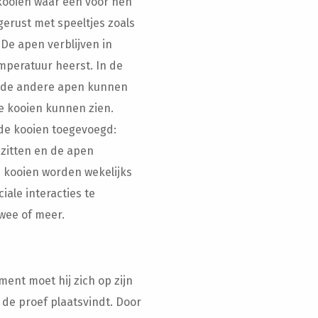
kooien waar een voor hen
erust met speeltjes zoals
 De apen verblijven in
peratuur heerst. In de
an de andere apen kunnen
re kooien kunnen zien.
de kooien toegevoegd:
 zitten en de apen
e kooien worden wekelijks
ale interacties te
wee of meer.
nt moet hij zich op zijn
e proef plaatsvindt. Door