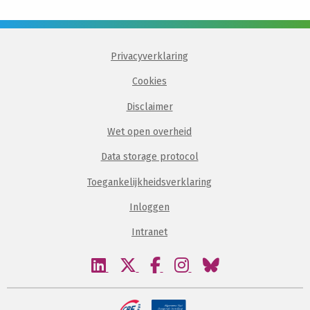
Privacyverklaring
Cookies
Disclaimer
Wet open overheid
Data storage protocol
Toegankelijkheidsverklaring
Inloggen
Intranet
Bezoek
Bezoek
Bezoek
Bezoek
Bezoek
onze
onze
onze
onze
onze
linkedin
twitter
facebook
instagram
bluesky