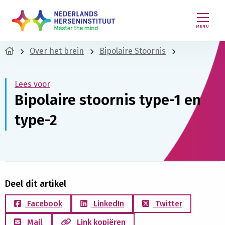
MENU
Over het brein
Bipolaire Stoornis
Lees voor
Bipolaire stoornis type-1 en
type-2
Deel dit artikel
Facebook
LinkedIn
Twitter
Mail
Link kopiëren