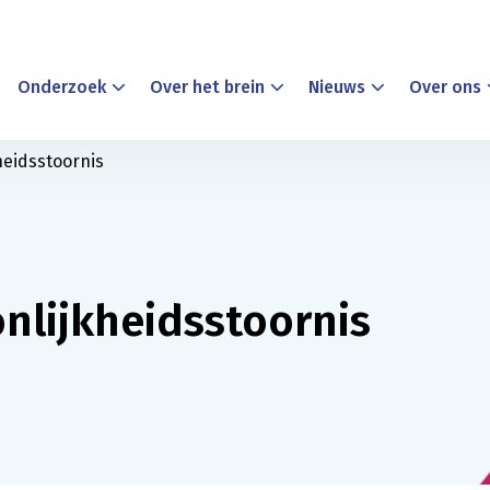
Onderzoek
Over het brein
Nieuws
Over ons
heidsstoornis
nlijkheidsstoornis