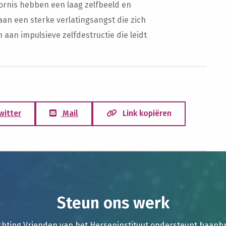
ornis hebben een laag zelfbeeld en
 aan een sterke verlatingsangst die zich
aan impulsieve zelfdestructie die leidt
witter
Mail
Link kopiëren
Steun ons werk
chting Vrienden van het Herseninstituut ondersteunt baan