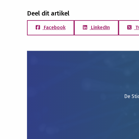
Deel dit artikel
Facebook
LinkedIn
T
De Sti