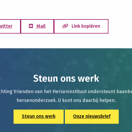
witter
Mail
Link kopiëren
Steun ons werk
chting Vrienden van het Herseninstituut ondersteunt baan
hersenonderzoek. U kunt ons daarbij helpen.
Steun ons werk
Onze nieuwsbrief