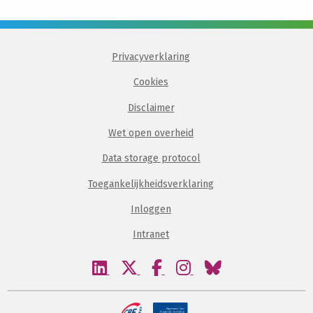
Privacyverklaring
Cookies
Disclaimer
Wet open overheid
Data storage protocol
Toegankelijkheidsverklaring
Inloggen
Intranet
Bezoek
Bezoek
Bezoek
Bezoek
Bezoek
onze
onze
onze
onze
onze
linkedin
twitter
facebook
instagram
bluesky