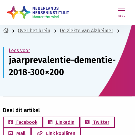
MENU
Over het brein
De ziekte van Alzheimer
Lees voor
jaarprevalentie-dementie-
2018-300×200
Deel dit artikel
Facebook
LinkedIn
Twitter
Mail
Link kopiëren