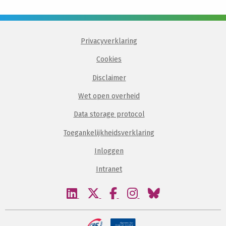
Privacyverklaring
Cookies
Disclaimer
Wet open overheid
Data storage protocol
Toegankelijkheidsverklaring
Inloggen
Intranet
Bezoek
Bezoek
Bezoek
Bezoek
Bezoek
onze
onze
onze
onze
onze
linkedin
twitter
facebook
instagram
bluesky