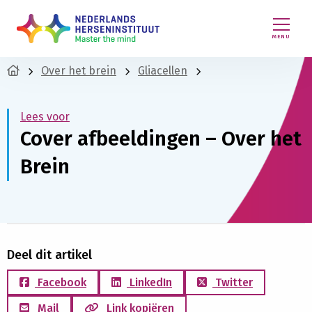
MENU
Over het brein
Gliacellen
Lees voor
Cover afbeeldingen – Over het
Brein
Deel dit artikel
Facebook
LinkedIn
Twitter
Mail
Link kopiëren