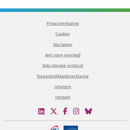
Privacyverklaring
Cookies
Disclaimer
Wet open overheid
Data storage protocol
Toegankelijkheidsverklaring
Inloggen
Intranet
Bezoek
Bezoek
Bezoek
Bezoek
Bezoek
onze
onze
onze
onze
onze
linkedin
twitter
facebook
instagram
bluesky