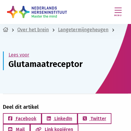
MENU
Over het brein
Langetermijngeheugen
Lees voor
Glutamaatreceptor
Deel dit artikel
Facebook
LinkedIn
Twitter
Mail
Link kopiëren