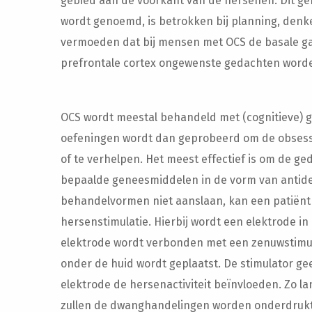
gebied aan de voorkant van de hersenen. Dit ge
wordt genoemd, is betrokken bij planning, denk
vermoeden dat bij mensen met OCS de basale gan
prefrontale cortex ongewenste gedachten word
OCS wordt meestal behandeld met (cognitieve) g
oefeningen wordt dan geprobeerd om de obses
of te verhelpen. Het meest effectief is om de g
bepaalde geneesmiddelen in de vorm van antide
behandelvormen niet aanslaan, kan een patiën
hersenstimulatie. Hierbij wordt een elektrode i
elektrode wordt verbonden met een zenuwstimul
onder de huid wordt geplaatst. De stimulator gee
elektrode de hersenactiviteit beïnvloeden. Zo la
zullen de dwanghandelingen worden onderdrukt