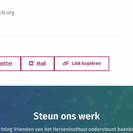
cts.org
witter
Mail
Link kopiëren
Steun ons werk
chting Vrienden van het Herseninstituut ondersteunt baan