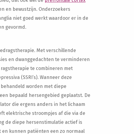
bied, dat ook wel de
prefrontale cortex
en en bewustzijn. Onderzoekers
glia niet goed werkt waardoor er in de
en gevormd.
edragstherapie. Met verschillende
sies en dwanggedachten te verminderen
edragstherapie te combineren met
pressiva (SSRI’s). Wanneer deze
t behandeld worden met diepe
n een bepaald hersengebied geplaatst. De
ator die ergens anders in het lichaam
ft elektrische stroompjes af die via de
ng de diepe hersenstimulatie actief is
 en kunnen patiënten een zo normaal