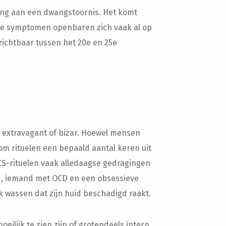
king aan een dwangstoornis. Het komt
te symptomen openbaren zich vaak al op
 zichtbaar tussen het 20e en 25e
 extravagant of bizar. Hoewel mensen
m rituelen een bepaald aantal keren uit
OCS-rituelen vaak alledaagse gedragingen
d, iemand met OCD en een obsessieve
 wassen dat zijn huid beschadigd raakt.
lijk te zien zijn of grotendeels intern