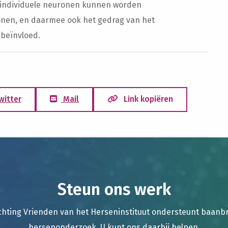
n individuele neuronen kunnen worden
ronen, en daarmee ook het gedrag van het
 beïnvloed.
witter
Mail
Link kopiëren
Steun ons werk
chting Vrienden van het Herseninstituut ondersteunt baan
hersenonderzoek. U kunt ons daarbij helpen.