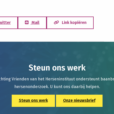
witter
Mail
Link kopiëren
Steun ons werk
chting Vrienden van het Herseninstituut ondersteunt baan
hersenonderzoek. U kunt ons daarbij helpen.
Steun ons werk
Onze nieuwsbrief