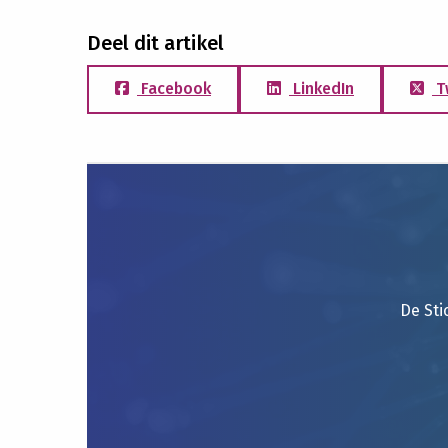
Deel dit artikel
Facebook
LinkedIn
T
De Sti