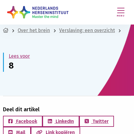
MENU
Over het brein
Verslaving: een overzicht
Lees voor
8
Deel dit artikel
Facebook
LinkedIn
Twitter
Mail
Link kopiëren