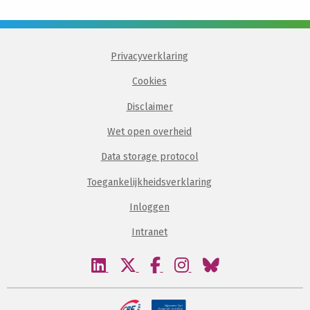
Privacyverklaring
Cookies
Disclaimer
Wet open overheid
Data storage protocol
Toegankelijkheidsverklaring
Inloggen
Intranet
Bezoek
Bezoek
Bezoek
Bezoek
Bezoek
onze
onze
onze
onze
onze
linkedin
twitter
facebook
instagram
bluesky