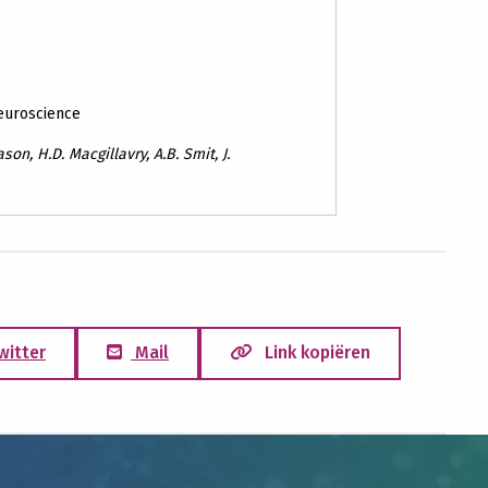
Neuroscience
son, H.D. Macgillavry, A.B. Smit, J.
witter
Mail
Link kopiëren