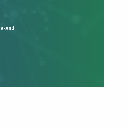
brekend