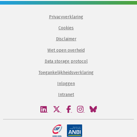
Privacyverklaring
Cookies
Disclaimer
Wet open overheid
Data storage protocol
Toegankelijkheidsverklaring
Inloggen
Intranet
Bezoek
Bezoek
Bezoek
Bezoek
Bezoek
onze
onze
onze
onze
onze
linkedin
twitter
facebook
instagram
bluesky