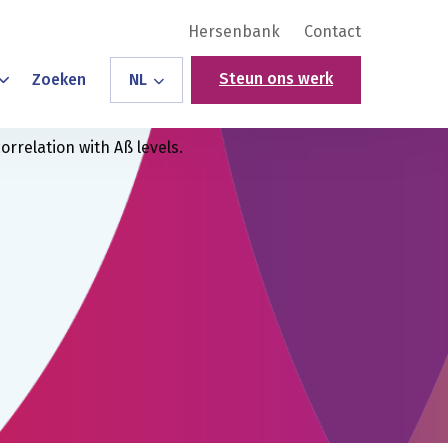
Hersenbank
Contact
Steun ons werk
Zoeken
NL
rrelation with Aß levels.