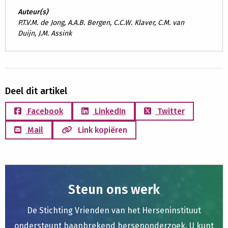
Auteur(s)
P.T.V.M. de Jong, A.A.B. Bergen, C.C.W. Klaver, C.M. van
Duijn, J.M. Assink
Deel dit artikel
Facebook
LinkedIn
Twitter
Mail
Link kopiëren
Steun ons werk
De Stichting Vrienden van het Herseninstituut
ondersteunt baanbrekend hersenonderzoek. U kunt