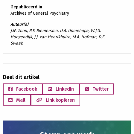
Gepubliceerd in
Archives of General Psychiatry
Auteur(s)
J.N. Zhou, R.F. Riemersma, U.A. Unmehopa, W.J.G.
Hoogendijk, J.J. van Heerikhuize, M.A. Hofman, D.F.
Swaab
Deel dit artikel
Facebook
LinkedIn
Twitter
Mail
Link kopiëren