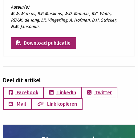
Auteur(s)
M.W. Marcus, R.P. Muskens, W.D. Ramdas, R.C. Wolfs,
P.T.V.M. de Jong, J.R. Vingerling, A. Hofman, B.H. Stricker,
N.M. Jansonius
Download publicatie
Deel dit artikel
Facebook
LinkedIn
Twitter
Mail
Link kopiëren